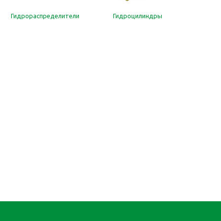
Гидрораспределители
Гидроцилиндры
Н