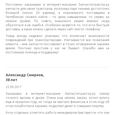
Постоянно заказываю в интернет-магазине Запчаститрактор.ру
запчасти для своих тракторов, поскольку парк техники достаточно
большой (около 50 единиц), а нормального поставщика в
Челябинске сложно найти − то цены завышенные, то сервис на
низком уровне. По совету знакомого решил именно сюда
обратиться и не ошибся. Особенно нравится то, что есть быстрая
доставка, а заказ можно сделать через сайт или по телефону.
Товар всегда надежно упакован, что исключает возможности
повреждений при транспортировке. Учитываются все пожеланий
клиента − мне запчасти поставляют в точно оговоренное заранее
время. Поэтому простоев у нас не бывает. Спасибо вам за
постоянную помощь и поддержку!
Александр Смирнов,
38 лет
22.09.2017
Заказывал в интернет-магазине Запчаститрактор.ру сеялку
точного высева и диски. Очень рад своему заказу, хотел купить
еще в прошлом году, но тогда не хватало финансов, в этом году об
этом позаботился заранее, подкопил денег и совершил покупку.
Хочу отдельно отметить работу менеджеров.Чувствуется, что они