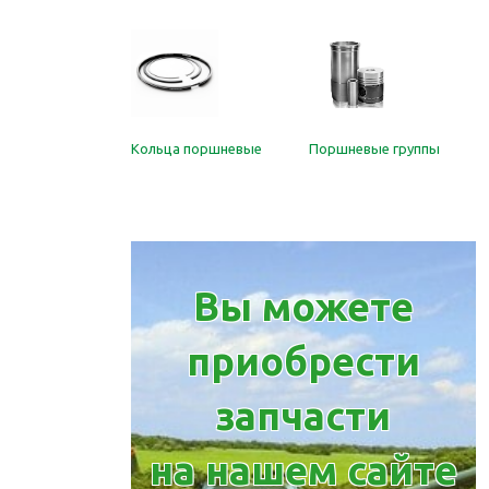
ти для топливной
Кольца поршневые
Поршневые группы
атуры
Вы можете
приобрести
запчасти
на нашем сайте