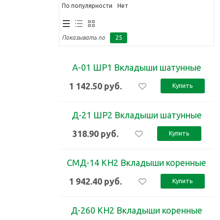
По популярности
Нет
Показывать по
25
50
75
А-01 ШР1 Вкладыши шатунные
100
1 142.50
руб.
Купить
Д-21 ШР2 Вкладыши шатунные
318.90
руб.
Купить
СМД-14 КН2 Вкладыши коренные
1 942.40
руб.
Купить
Д-260 КН2 Вкладыши коренные