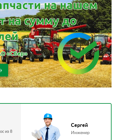
апчасти на нашем
т на сумму до
блей
АО «Сбер»
Сергей
ос из 8
Инженер