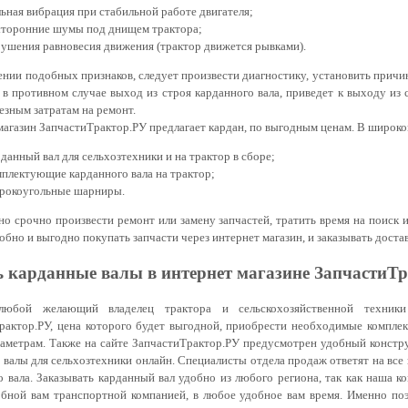
ьная вибрация при стабильной работе двигателя;
торонние шумы под днищем трактора;
ушения равновесия движения (трактор движется рывками).
ал диаметр 30
Вал диаметр 25
Вал 28x28
ении подобных признаков, следует произвести диагностику, установить причи
шпонка
шпонка
квадрат
, в противном случае выход из строя карданного вала, приведет к выходу из
Крестовина широкоугольная
Крестовина широкоугольная
Крестовина 30,2*92 (030)
Крестовина 30,2*92 (030)
езным затратам на ремонт.
4WA.01 27х74,6 -23,8х91(160)
4WA.01 27х74,6 -23,8х91(160)
магазин ЗапчастиТрактор.РУ предлагает кардан, по выгодным ценам. В широк
дите параметры своего ВОМ, если нужного нет в списке
данный вал для сельхозтехники и на трактор в сборе;
Вал 1,3/8"- Z 21
Вал диаметр 35
Вал диаме
плектующие карданного вала на трактор;
шлицов
шпонка
шпонка
окоугольные шарниры.
но срочно произвести ремонт или замену запчастей, тратить время на поиск
обно и выгодно покупать запчасти через интернет магазин, и заказывать доста
 карданные валы в интернет магазине ЗапчастиТ
любой желающий владелец трактора и сельскохозяйственной техник
рактор.РУ, цена которого будет выгодной, приобрести необходимые комплек
аметрам. Также на сайте ЗапчастиТрактор.РУ предусмотрен удобный констру
Крестовина 35х98 К-040
Крестовина 35х98 К-040
Крестовина широкоугол
Крестовина широкоугол
 валы для сельхозтехники онлайн. Специалисты отдела продаж ответят на вс
Вал диаметр 25
Вал 28x28 квадрат
6WA.01 30,2х92х27х100 
6WA.01 30,2х92х27х100 
о вала. Заказывать карданный вал удобно из любого региона, так как наша 
шпонка
бной вам транспортной компанией, в любое удобное вам время. Именно поэ