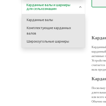
Карданные валы и шарниры
для сельхозмашин
Карданные валы
Комплектующие карданных
валов
Кардан
Широкоугольные шарниры
ав
Карданный
карданный
активные 
Устройств
считается
Или
вала пред
Кардан
В
Поскольку
р
длительна
или всего
Обычно на
Ука