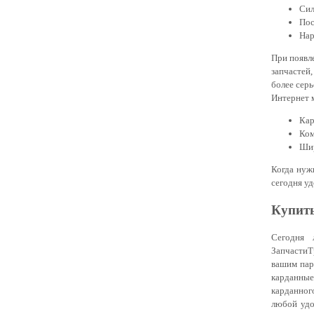
Сил
Пос
Нар
В
При появл
запчастей
более серь
Интернет 
Вве
Кар
Ком
Шир
Когда нуж
сегодня уд
Купить
Сегодня 
ЗапчастиТ
вашим пар
карданные
карданног
любой удо