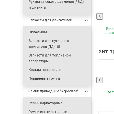
Рукава высокого давления (РВД)
и фитинги
Запчасти для двигателей
Вилка шарнира труба
Вилк
Вкладыши
внутренняя лимонная 4 серия
шпоно
4.04 (крестовина 27 x 74,6 мм)
Запчасти для пускового
LLв 160
двигателя (ПД-10)
Хит 
Запчасти для топливной
аппаратуры
Кольца поршневые
Поршневые группы
Ремни приводные "Агросила"
Труба карданная
Крес
треугольная 1 серия
внутренняя 1.04
Ремни вариаторные
Ремни вентиляторные