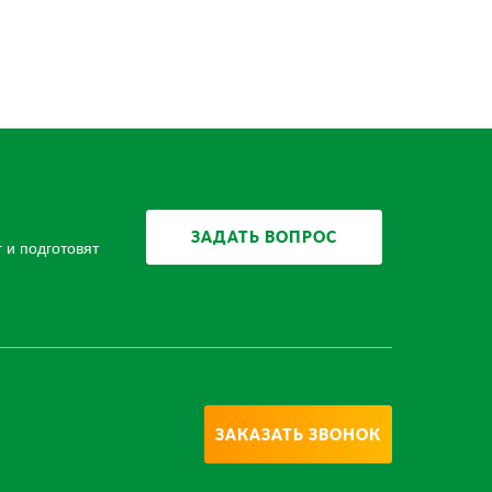
ЗАДАТЬ ВОПРОС
 и подготовят
ьная
ьная
06
6 (630)
е
е
ЗАКАЗАТЬ ЗВОНОК