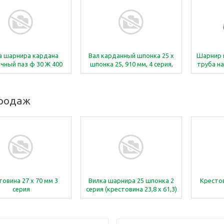
а шарнира кардана
Вал карданный шпонка 25 x
Шарнир 
чный паз ф 30 Ж 400
шпонка 25, 910 мм, 4 серия,
труба н
(ЛИТАЯ)
Т10.016.091.112.264.264
4.03, 4 с
продаж
товина 27 x 70 мм 3
Вилка шарнира 25 шпонка 2
Крестов
серия
серия (крестовина 23,8 x 61,3)