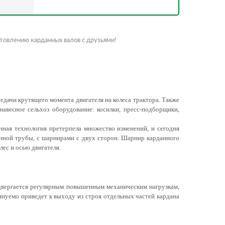
товлению карданных валов с друзьями!
3/8"- Z 8
фта
чковая
ицов
едачи крутящего момента двигателя на колеса трактора. Также
 Z 6
навесное сельхоз оборудование: косилки, пресс-подборщики,
нная технология претерпела множество изменений, и сегодня
енной трубы, с шарнирами с двух сторон. Шарнир карданного
)
)
ес и осью двигателя.
аметр 35
онка
двергается регулярным повышенным механическим нагрузкам,
минуемо приведет к выходу из строя отдельных частей кардана
 Z 20
списке