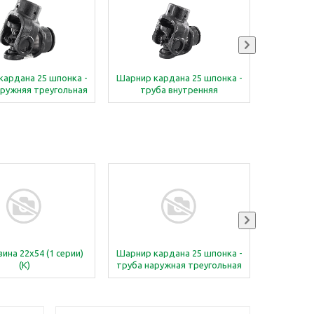
кардана 25 шпонка -
Шарнир кардана 25 шпонка -
Шарнир к
аружняя треугольная
труба внутренняя
труба на
ерия (крестовина 27 x
треугольная 4.04, 4 серия
4.03 4 се
74,6)
(крестовина 27 x 74,6)
ина 22х54 (1 серии)
Шарнир кардана 25 шпонка -
Кресто
(К)
труба наружная треугольная
2.03, 2 серия (крестовина 23,8
x 61,3)