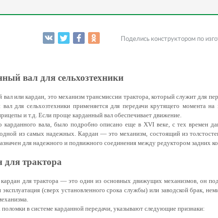
700 мм
Поделись конструктором по изго
800 мм
ный вал для сельхозтехники
Вал 38х32 8
Муфта
Муфта обгонная
Вал 1,3/8"- Z 6
Вал 1,3/4"- Z 6
Муфта со
Вал 1,
Му
900 мм
томатическая
шлицов
шлицов
срезным болтом
шлицов
кула
шл
 вал или кардан, это механизм трансмиссии трактора, который служит для пер
Вал 38х32 8 шлицов
Вал 1,3/8"- Z 6
Вал 1,3/4"-
 вал для сельхозтехники применяется для передачи крутящего момента на 
шлицов
шлицов
1000 мм
прицепы и т.д. Если проще карданный вал обеспечивает движение.
о карданного вала, было подробно описано еще в XVI веке, с тех времен да
 одной из самых надежных. Кардан — это механизм, состоящий из толстост
Крестовина 23,8х61,3 (159)
Крестовина 23,8х61,3 (159)
С кожухом
Крестовина 27х74,6 (016
Крестовина 27х74,6 (016
Без кожуха
 укажите свою длину карданного вала
назначен для надежного и подвижного соединения между редуктором задних кол
 для трактора
ал 1,3/4"- Z 8
Муфта
Вал 1,3/4"- Z 20
Муфта
Вал 1,3/8"- Z 21
Без защитной
Вал ди
фрикционная
шлицов
фрикционная
шлицов
шлицов
муфты
шп
 кардан для трактора — это один из основных движущих механизмов, он по
егулируемая
нерегулируемая
я эксплуатация (сверх установленного срока службы) или заводской брак, не
 механизма.
Вал 1,3/8"- Z 8
Вал 1,3/4"- Z 8
Вал 1,3/4"-
 поломки в системе карданной передачи, указывают следующие признаки:
шлицов
шлицов
шлицов
жите Ваш вариант защитного оборудования, если его нет в 