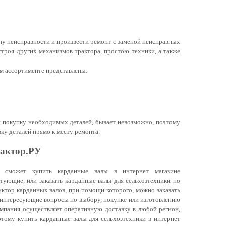
ну неисправности и произвести ремонт с заменой неисправных
 строя других механизмов трактора, простою техники, а также
ом ассортименте представлены:
тр 30
 и покупку необходимых деталей, бывает невозможно, поэтому
вку деталей прямо к месту ремонта.
рактор.РУ
и сможет купить карданные валы в интернет магазине
тующие, или заказать карданные валы для сельхозтехники по
ктор карданных валов, при помощи которого, можно заказать
ьная
ьная
е интересующие вопросы по выбору, покупке или изготовлению
(350)
(350)
компания осуществляет оперативную доставку в любой регион,
тому купить карданные валы для сельхозтехники в интернет