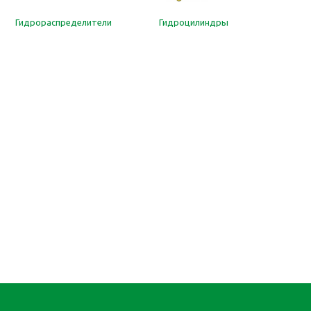
Гидрораспределители
Гидроцилиндры
Н