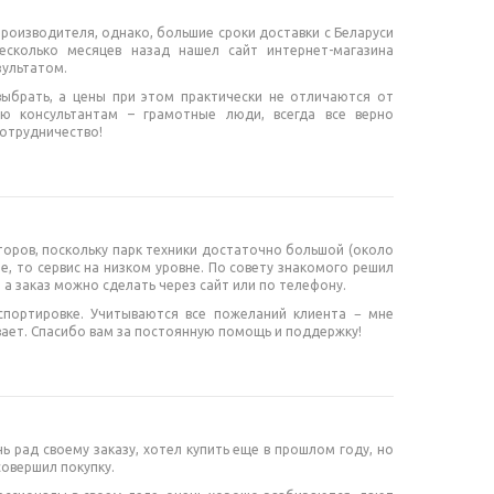
роизводителя, однако, большие сроки доставки с Беларуси
есколько месяцев назад нашел сайт интернет-магазина
зультатом.
выбрать, а цены при этом практически не отличаются от
ю консультантам – грамотные люди, всегда все верно
отрудничество!
торов, поскольку парк техники достаточно большой (около
, то сервис на низком уровне. По совету знакомого решил
 а заказ можно сделать через сайт или по телефону.
спортировке. Учитываются все пожеланий клиента − мне
вает. Спасибо вам за постоянную помощь и поддержку!
ь рад своему заказу, хотел купить еще в прошлом году, но
совершил покупку.