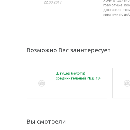
Хочу отдельно
22.09.2017
грамотные кон
доставили тов
многими подоб
Возможно Вас заинтересует
 давления
Штуцер (муфта)
 шланг)
соединительный РВД 19-
/1,21 м
27 (М16х1,5-М22х1,5)
Вы смотрели