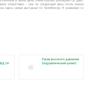
ессионалы в своем деле, очень хорошо разбираются, дают
овали оперативно − уже на следующей день после заказа
ены здесь самые выгодные по Челябинску. Я сравнивал со
Рукав высокого давления
ВД 24-
(гидравлический шланг)
5)
РВД 19ф8 ключ /0,61 м
(поперечныйобжим)