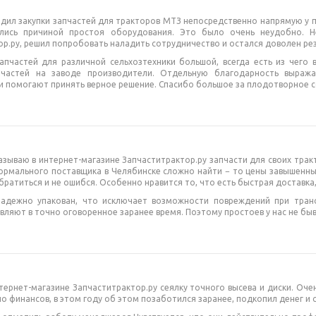
дил закупки запчастей для тракторов МТЗ непосредственно напрямую у п
ились причиной простоя оборудования. Это было очень неудобно. Н
р.ру, решил попробовать наладить сотрудничество и остался доволен ре
апчастей для различной сельхозтехники большой, всегда есть из чего 
пчастей на заводе производители. Отдельную благодарность выража
и помогают принять верное решение. Спасибо большое за плодотворное с
зываю в интернет-магазине Запчаститрактор.ру запчасти для своих трак
нормального поставщика в Челябинске сложно найти − то цены завышенные
ратиться и не ошибся. Особенно нравится то, что есть быстрая доставка,
надежно упакован, что исключает возможности повреждений при тран
вляют в точно оговоренное заранее время. Поэтому простоев у нас не бы
тернет-магазине Запчаститрактор.ру сеялку точного высева и диски. Очен
ло финансов, в этом году об этом позаботился заранее, подкопил денег и 