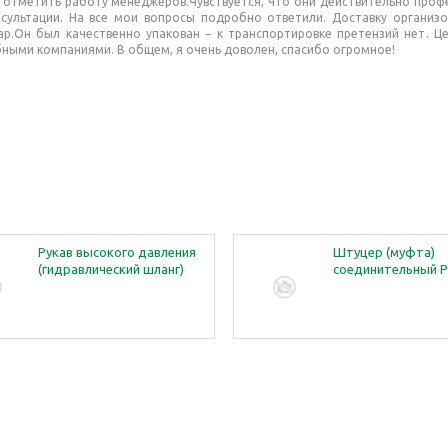
 отметить работу менеджеров.Чувствуется, что они действительно проф
сультации. На все мои вопросы подробно ответили. Доставку организ
ар.Он был качественно упакован − к транспортировке претензий нет. Ц
ными компаниями. В общем, я очень доволен, спасибо огромное!
Рукав высокого давления
Штуцер (муфта)
(гидравлический шланг)
соединительный Р
РВД 41ф20 ключ /0,8 м
27 (М20х1,5-М22х1,