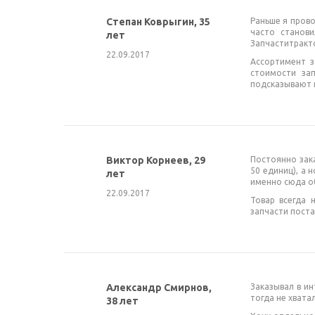
Степан Коврыгин, 35
Раньше я прово
часто станов
лет
Запчаститракто
22.09.2017
Ассортимент з
стоимости за
подсказывают 
Виктор Корнеев, 29
Постоянно зака
50 единиц), а 
лет
именно сюда об
22.09.2017
Товар всегда 
запчасти поста
Александр Смирнов,
Заказывал в ин
тогда не хвата
38 лет