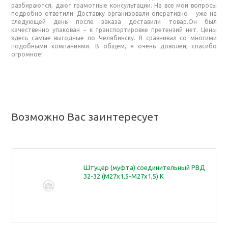
разбираются, дают грамотные консультации. На все мои вопросы
подробно ответили. Доставку организовали оперативно − уже на
следующей день после заказа доставили товар.Он был
качественно упакован − к транспортировке претензий нет. Цены
здесь самые выгодные по Челябинску. Я сравнивал со многими
подобными компаниями. В общем, я очень доволен, спасибо
огромное!
Возможно Вас заинтересует
ер (муфта) соединительный РВД
Рукав вы
 (М27х1,5-М27х1,5) К
(гидравл
ключ /1,2