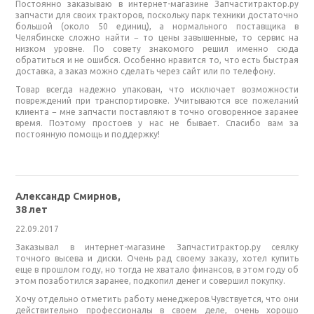
Постоянно заказываю в интернет-магазине Запчаститрактор.ру
запчасти для своих тракторов, поскольку парк техники достаточно
большой (около 50 единиц), а нормального поставщика в
Челябинске сложно найти − то цены завышенные, то сервис на
низком уровне. По совету знакомого решил именно сюда
обратиться и не ошибся. Особенно нравится то, что есть быстрая
доставка, а заказ можно сделать через сайт или по телефону.
Товар всегда надежно упакован, что исключает возможности
повреждений при транспортировке. Учитываются все пожеланий
клиента − мне запчасти поставляют в точно оговоренное заранее
время. Поэтому простоев у нас не бывает. Спасибо вам за
постоянную помощь и поддержку!
Александр Смирнов,
38 лет
22.09.2017
Заказывал в интернет-магазине Запчаститрактор.ру сеялку
точного высева и диски. Очень рад своему заказу, хотел купить
еще в прошлом году, но тогда не хватало финансов, в этом году об
этом позаботился заранее, подкопил денег и совершил покупку.
Хочу отдельно отметить работу менеджеров.Чувствуется, что они
действительно профессионалы в своем деле, очень хорошо