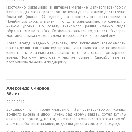
Постоянно заказываю в интернет-магазине Запчаститрактор.ру
запчасти для своих тракторов, поскольку парк техники достаточно
большой (около 50 единиц), а нормального поставщика в
Челябинске сложно найти − то цены завышенные, то сервис на
низком уровне. По совету знакомого решил именно сюда
обратиться и не ошибся. Особенно нравится то, что есть быстрая
доставка, а заказ можно сделать через сайт или по телефону.
Товар всегда надежно упакован, что исключает возможности
повреждений при транспортировке. Учитываются все пожеланий
клиента − мне запчасти поставляют в точно оговоренное заранее
время. Поэтому простоев у нас не бывает. Спасибо вам за
постоянную помощь и поддержку!
Александр Смирнов,
38 лет
22.09.2017
Заказывал в интернет-магазине Запчаститрактор.ру сеялку
точного высева и диски. Очень рад своему заказу, хотел купить
еще в прошлом году, но тогда не хватало финансов, в этом году об
этом позаботился заранее, подкопил денег и совершил покупку.
Хочу отдельно отметить работу менеджеров.Чувствуется, что они