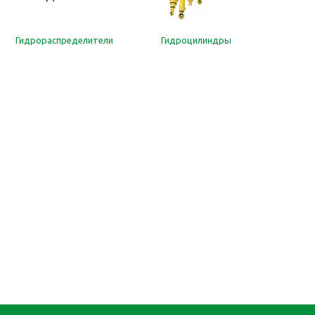
Гидрораспределители
Гидроцилиндры
Н