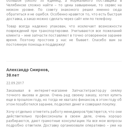
большой (около 50 единиц), а нормального поставщика в
Челябинске сложно найти − то цены завышенные, то сервис на
низком уровне. По совету знакомого решил именно сюда
обратиться и не ошибся. Особенно нравится то, что есть быстрая
доставка, а заказ можно сделать через сайт или по телефону.
Товар всегда надежно упакован, что исключает возможности
повреждений при транспортировке. Учитываются все пожеланий
клиента − мне запчасти поставляют в точно оговоренное заранее
время. Поэтому простоев у нас не бывает. Спасибо вам за
постоянную помощь и поддержку!
Александр Смирнов,
38 лет
22.09.2017
Заказывал в интернет-магазине Запчаститрактор.ру сеялку
точного высева и диски. Очень рад своему заказу, хотел купить
еще в прошлом году, но тогда не хватало финансов, в этом году об
этом позаботился заранее, подкопил денег и совершил покупку.
Хочу отдельно отметить работу менеджеров.Чувствуется, что они
действительно профессионалы в своем деле, очень хорошо
разбираются, дают грамотные консультации. На все мои вопросы
подробно ответили. Доставку организовали оперативно − уже на