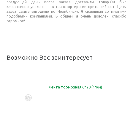
следующей день после заказа доставили товар.Он был
качественно упакован − к транспортировке претензий нет. Цены
здесь самые выгодные по Челябинску. Я сравнивал со многими
подобными компаниями. В общем, я очень доволен, спасибо
огромное!
Возможно Вас заинтересует
*70 (1п/м)
Диск ведущий средний 